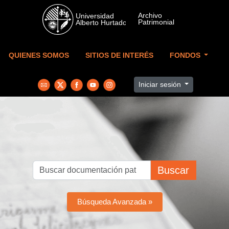
Skip to main content
QUIENES SOMOS
SITIOS DE INTERÉS
FONDOS
Iniciar sesión
Buscar
Búsqueda Avanzada »