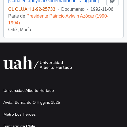
Añadi
[Carta en apoyo al Gobernador de Talagante]
CL CLUAH 1-92-25733
·
Documento
·
1992-11-06
Parte de
Presidente Patricio Aylwin Azócar (1990-
1994)
Ortíz, María
Universidad Alberto Hurtado
Avda. Bernardo O’Higgins 1825
Metro Los Héroes
Santiago de Chile