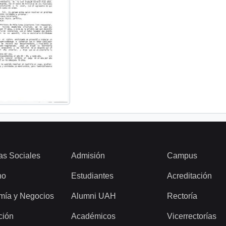
as Sociales
Admisión
Campus
ho
Estudiantes
Acreditación
mía y Negocios
Alumni UAH
Rectoría
ción
Académicos
Vicerrectorías