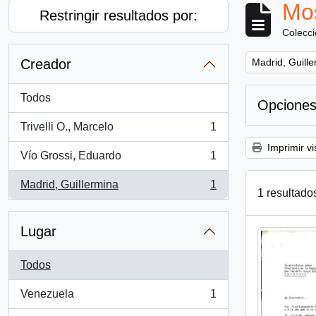
Mos
Restringir resultados por:
Colecc
Remove filter:
Creador
Madrid, Guill
Todos
Opciones
Trivelli O., Marcelo
1
, 1 resultados
Imprimir vi
Vío Grossi, Eduardo
1
, 1 resultados
Madrid, Guillermina
1
, 1 resultados
1 resultado
Lugar
Todos
Venezuela
1
, 1 resultados