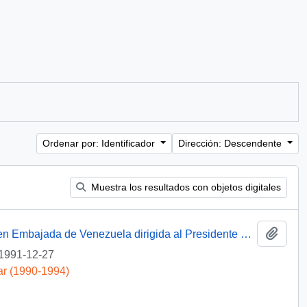
Ordenar por: Identificador
Dirección: Descendente
Muestra los resultados con objetos digitales
Añadi
[Solicitud de intervención a exoneración en Embajada de Venezuela dirigida al Presidente Patricio Aylwin]
1991-12-27
ar (1990-1994)