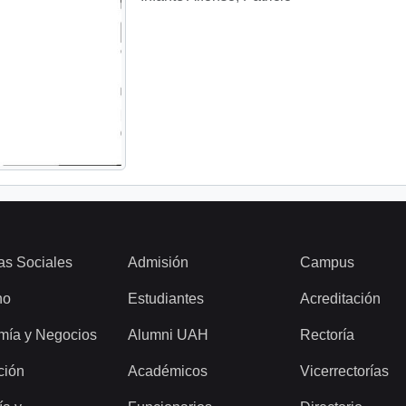
as Sociales
Admisión
Campus
ho
Estudiantes
Acreditación
mía y Negocios
Alumni UAH
Rectoría
ción
Académicos
Vicerrectorías