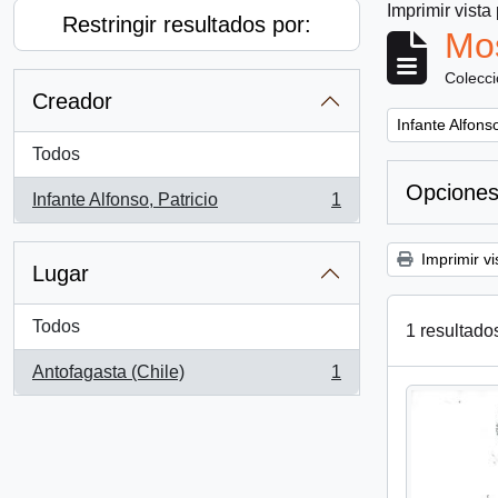
Imprimir vista
Restringir resultados por:
Mos
Colecc
Creador
Remove filter:
Infante Alfonso
Todos
Opciones
Infante Alfonso, Patricio
1
, 1 resultados
Imprimir vi
Lugar
Todos
1 resultado
Antofagasta (Chile)
1
, 1 resultados