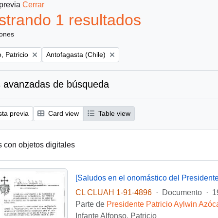
 previa
Cerrar
trando 1 resultados
iones
Remove filter:
, Patricio
Antofagasta (Chile)
 avanzadas de búsqueda
sta previa
Card view
Table view
s con objetos digitales
[Saludos en el onomástico del Presidente
CL CLUAH 1-91-4896
·
Documento
·
1
Parte de
Presidente Patricio Aylwin Azóc
Infante Alfonso, Patricio