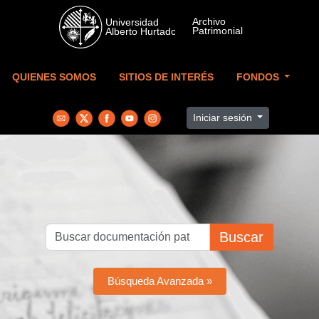
Skip to main content
QUIENES SOMOS
SITIOS DE INTERÉS
FONDOS
Iniciar sesión
Buscar
Búsqueda Avanzada »