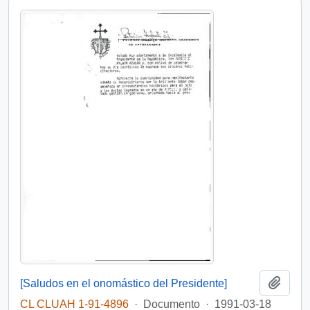
Añadi
[Saludos en el onomástico del Presidente]
CL CLUAH 1-91-4896
·
Documento
·
1991-03-18