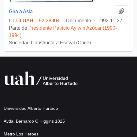
Añadi
Gira a Asia
CL CLUAH 1-92-28304
·
Documento
·
1992-11-27
Parte de
Presidente Patricio Aylwin Azócar (1990-
1994)
Sociedad Constructora Eseval (Chile)
Universidad Alberto Hurtado
Avda. Bernardo O’Higgins 1825
Metro Los Héroes