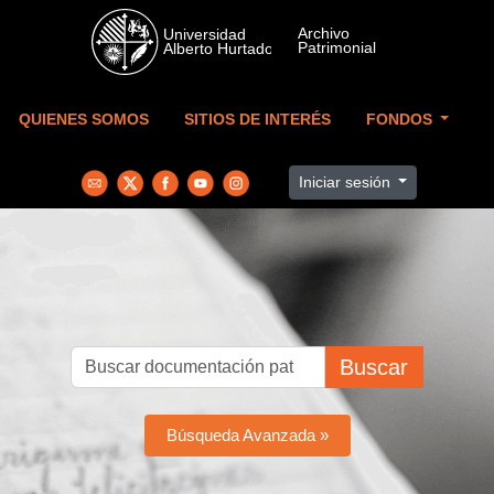
Skip to main content
QUIENES SOMOS
SITIOS DE INTERÉS
FONDOS
Iniciar sesión
Buscar
Búsqueda Avanzada »