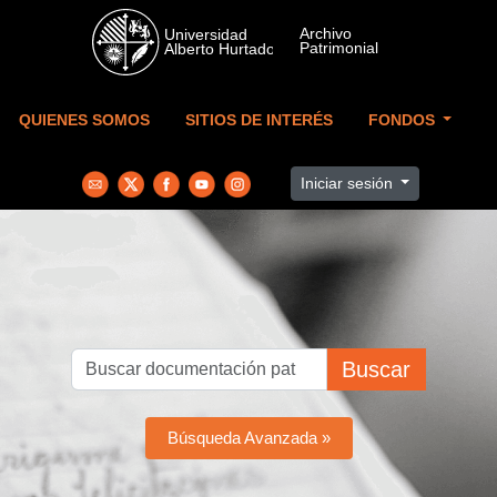
Skip to main content
QUIENES SOMOS
SITIOS DE INTERÉS
FONDOS
Iniciar sesión
Buscar
Búsqueda Avanzada »