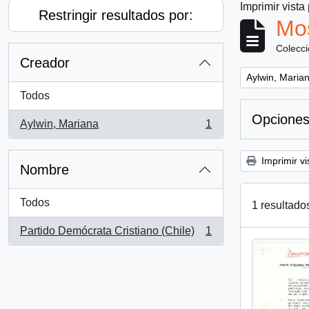
Imprimir vista
Restringir resultados por:
Mos
Colecc
Creador
Remove filter:
Aylwin, Maria
Todos
Opciones
Aylwin, Mariana
1
, 1 resultados
Imprimir vi
Nombre
Todos
1 resultado
Partido Demócrata Cristiano (Chile)
1
, 1 resultados