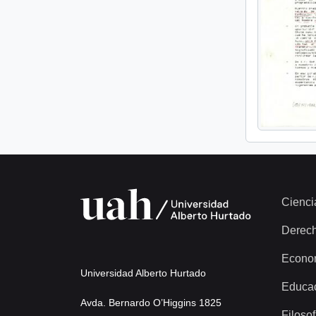
Cienci
Derec
Econo
Universidad Alberto Hurtado
Educa
Avda. Bernardo O’Higgins 1825
Filosof