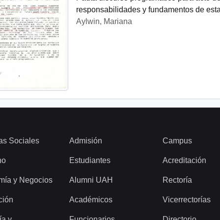
responsabilidades y fundamentos de esta 
Aylwin, Mariana
as Sociales
Admisión
Campus
ho
Estudiantes
Acreditación
mía y Negocios
Alumni UAH
Rectoría
ción
Académicos
Vicerrectorías
ía y
Funcionarios
Directorio