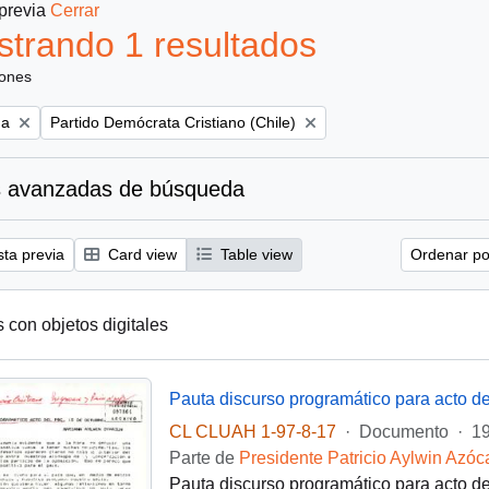
 previa
Cerrar
trando 1 resultados
iones
Remove filter:
na
Partido Demócrata Cristiano (Chile)
 avanzadas de búsqueda
sta previa
Card view
Table view
Ordenar por
s con objetos digitales
Pauta discurso programático para acto de
CL CLUAH 1-97-8-17
·
Documento
·
19
Parte de
Presidente Patricio Aylwin Azóc
Pauta discurso programático para acto de