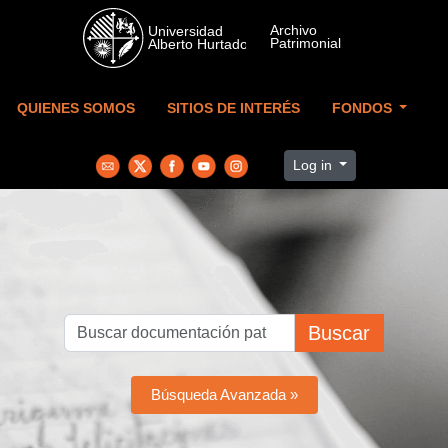
Skip to main content
QUIENES SOMOS
SITIOS DE INTERÉS
FONDOS
Log in
Buscar
Búsqueda Avanzada »