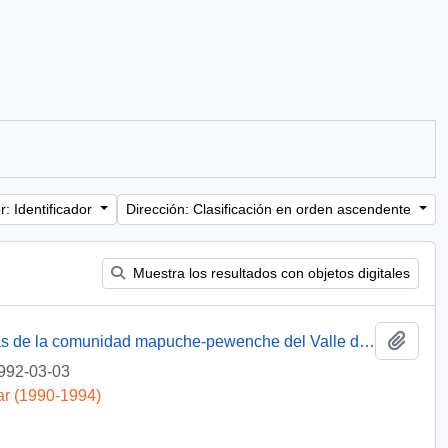
: Identificador
Dirección: Clasificación en orden ascendente
Muestra los resultados con objetos digitales
Añadi
[Solicita resolución del problema de tierras de la comunidad mapuche-pewenche del Valle de Quinquén]
992-03-03
ar (1990-1994)