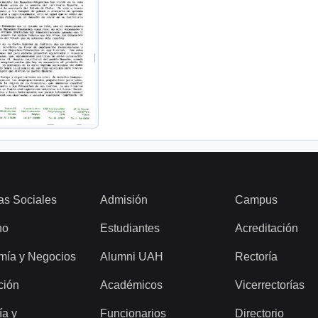
as Sociales
Admisión
Campus
ho
Estudiantes
Acreditación
mía y Negocios
Alumni UAH
Rectoría
ción
Académicos
Vicerrectorías
ía y
Funcionarios
Directorio