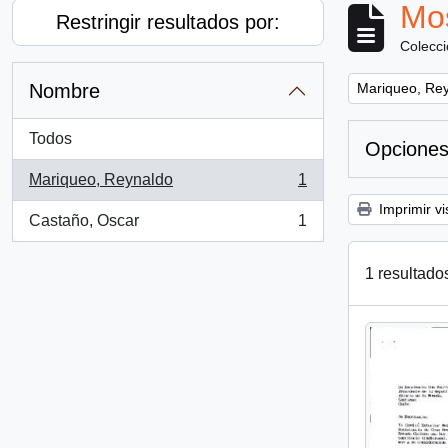
Mos
Restringir resultados por:
Colecc
Remove filter:
Nombre
Mariqueo, Re
Todos
Opciones
Mariqueo, Reynaldo
1
, 1 resultados
Imprimir vi
Castaño, Oscar
1
, 1 resultados
1 resultado