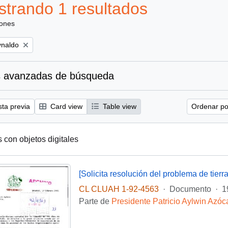
trando 1 resultados
iones
ynaldo
 avanzadas de búsqueda
sta previa
Card view
Table view
Ordenar por
s con objetos digitales
CL CLUAH 1-92-4563
·
Documento
·
1
Parte de
Presidente Patricio Aylwin Azóc