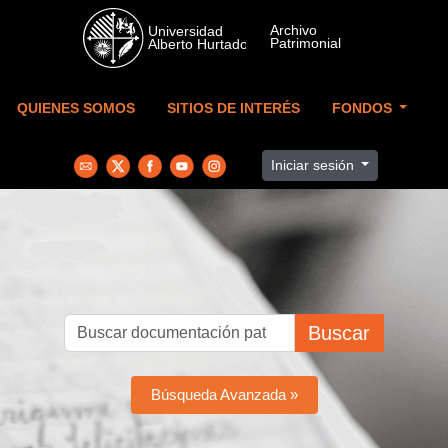
Skip to main content
QUIENES SOMOS
SITIOS DE INTERÉS
FONDOS
Iniciar sesión
Buscar
Búsqueda Avanzada »