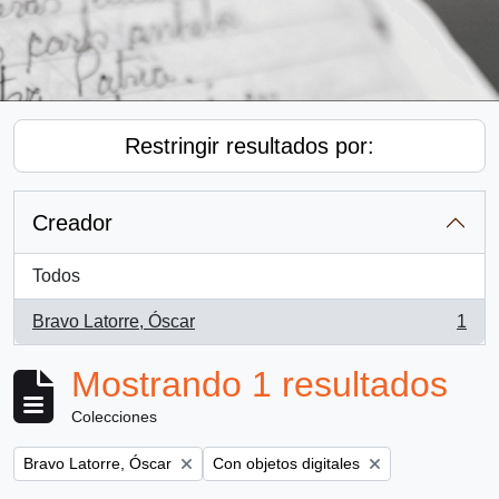
Restringir resultados por:
Creador
Todos
Bravo Latorre, Óscar
1
, 1 resultados
Mostrando 1 resultados
Colecciones
Remove filter:
Remove filter:
Bravo Latorre, Óscar
Con objetos digitales