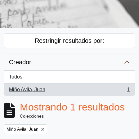
Restringir resultados por:
Creador
Todos
Miño Avila, Juan
1
, 1 resultados
Mostrando 1 resultados
Colecciones
Remove filter:
Miño Avila, Juan