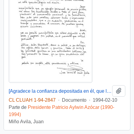
Añadi
[Agradece la confianza depositada en él, que le posibilito servir en su gobierno]
CL CLUAH 1-94-2847
·
Documento
·
1994-02-10
Parte de
Presidente Patricio Aylwin Azócar (1990-
1994)
Miño Avila, Juan