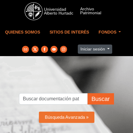
Skip to main content
QUIENES SOMOS
SITIOS DE INTERÉS
FONDOS
Iniciar sesión
Buscar
Búsqueda Avanzada »