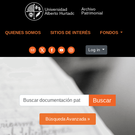
Skip to main content
QUIENES SOMOS
SITIOS DE INTERÉS
FONDOS
Log in
Buscar
Búsqueda Avanzada »