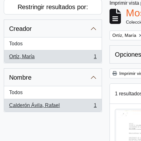
Imprimir vista
Restringir resultados por:
Mos
Colecc
Creador
Remove filter:
Ortíz, María
Todos
Opciones
Ortíz, María
1
, 1 resultados
Imprimir vi
Nombre
Todos
1 resultado
Calderón Ávila, Rafael
1
, 1 resultados