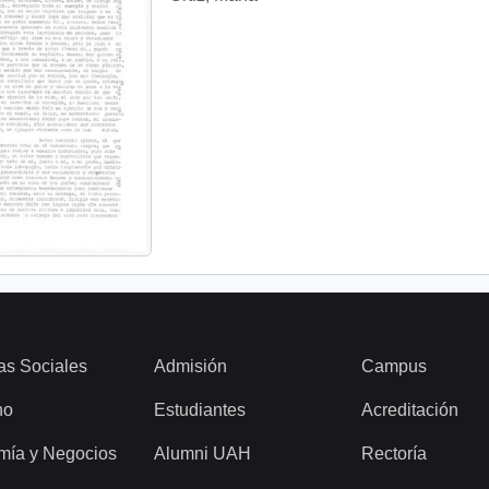
as Sociales
Admisión
Campus
ho
Estudiantes
Acreditación
mía y Negocios
Alumni UAH
Rectoría