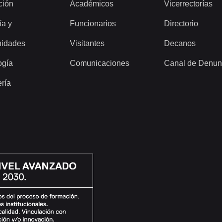
ción
Académicos
Vicerrectorías
ía y
Funcionarios
Directorio
idades
Visitantes
Decanos
ogía
Comunicaciones
Canal de Denun
ería