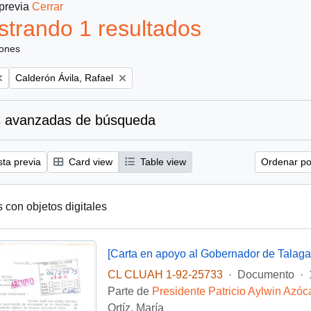
 previa
Cerrar
trando 1 resultados
iones
Remove filter:
Calderón Ávila, Rafael
 avanzadas de búsqueda
sta previa
Card view
Table view
Ordenar por
s con objetos digitales
[Carta en apoyo al Gobernador de Talaga
CL CLUAH 1-92-25733
·
Documento
·
Parte de
Presidente Patricio Aylwin Azóc
Ortíz, María