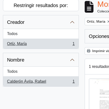
Mos
Restringir resultados por:
Colecc
Remove filter:
Creador
Ortíz, María
Todos
Opciones
Ortíz, María
1
, 1 resultados
Imprimir vi
Nombre
1 resultado
Todos
Calderón Ávila, Rafael
1
, 1 resultados