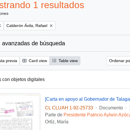
trando 1 resultados
iones
Remove filter:
Calderón Ávila, Rafael
 avanzadas de búsqueda
sta previa
Card view
Table view
Ordenar por
s con objetos digitales
[Carta en apoyo al Gobernador de Talaga
CL CLUAH 1-92-25733
·
Documento
·
Parte de
Presidente Patricio Aylwin Azóc
Ortíz, María