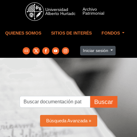
Skip to main content
QUIENES SOMOS
SITIOS DE INTERÉS
FONDOS
Iniciar sesión
Buscar
Búsqueda Avanzada »