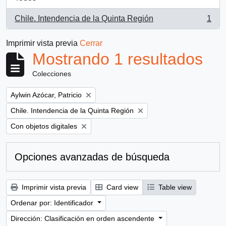
Chile. Intendencia de la Quinta Región
1
, 1 resultados
Imprimir vista previa
Cerrar
Mostrando 1 resultados
Colecciones
Remove filter:
Aylwin Azócar, Patricio
Remove filter:
Chile. Intendencia de la Quinta Región
Remove filter:
Con objetos digitales
Opciones avanzadas de búsqueda
Imprimir vista previa
Card view
Table view
Ordenar por: Identificador
Dirección: Clasificación en orden ascendente