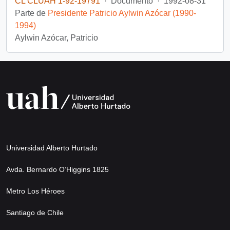
CL CLUAH 1-92-19791
·
Documento
·
1992-08-31
Parte de
Presidente Patricio Aylwin Azócar (1990-
1994)
Aylwin Azócar, Patricio
Universidad Alberto Hurtado
Avda. Bernardo O’Higgins 1825
Metro Los Héroes
Santiago de Chile