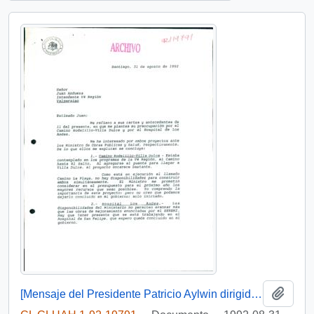
Añadi
[Mensaje del Presidente Patricio Aylwin dirigido al Intendente de la Región de Valparaíso]