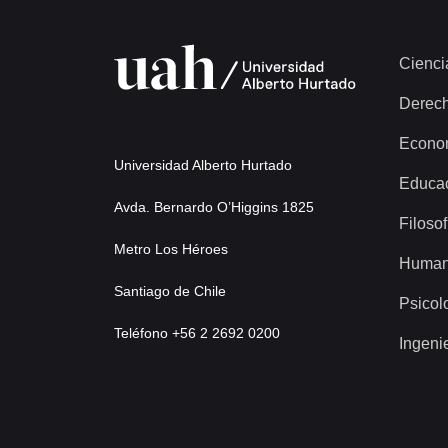
Cienci
Derec
Econo
Universidad Alberto Hurtado
Educa
Avda. Bernardo O’Higgins 1825
Filosof
Metro Los Héroes
Human
Santiago de Chile
Psicol
Teléfono +56 2 2692 0200
Ingeni