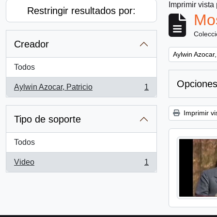
Imprimir vista
Restringir resultados por:
Mos
Colecc
Creador
Remove filter:
Aylwin Azocar,
Todos
Opciones
Aylwin Azocar, Patricio
1
, 1 resultados
Imprimir vi
Tipo de soporte
Todos
Video
1
, 1 resultados