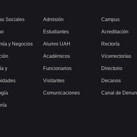
as Sociales
Admisión
Campus
ho
Estudiantes
Acreditación
mía y Negocios
Alumni UAH
Rectoría
ción
Académicos
Vicerrectorías
ía y
Funcionarios
Directorio
idades
Visitantes
Decanos
ogía
Comunicaciones
Canal de Denun
ería