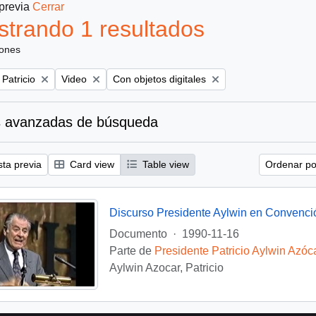
 previa
Cerrar
trando 1 resultados
iones
Remove filter:
Remove filter:
 Patricio
Video
Con objetos digitales
 avanzadas de búsqueda
sta previa
Card view
Table view
Ordenar por
Discurso Presidente Aylwin en Convenci
Documento
·
1990-11-16
Parte de
Presidente Patricio Aylwin Azóc
Aylwin Azocar, Patricio