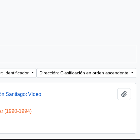
: Identificador
Dirección: Clasificación en orden ascendente
Añadi
ón Santiago: Video
ar (1990-1994)