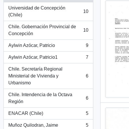
Universidad de Concepción
10
, 10 resultados
(Chile)
Chile. Gobernación Provincial de
10
, 10 resultados
Concepción
Aylwin Azócar, Patricio
9
, 9 resultados
Aylwin Azócar, Patricio1
7
, 7 resultados
Chile. Secretaría Regional
Ministerial de Vivienda y
6
, 6 resultados
Urbanismo
Chile. Intendencia de la Octava
6
, 6 resultados
Región
ENACAR (Chile)
5
, 5 resultados
Muñoz Quilodran, Jaime
5
, 5 resultados