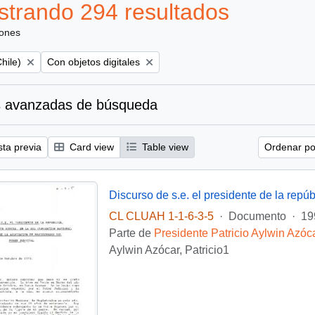
trando 294 resultados
iones
Remove filter:
hile)
Con objetos digitales
 avanzadas de búsqueda
sta previa
Card view
Table view
Ordenar por
CL CLUAH 1-1-6-3-5
·
Documento
·
19
Parte de
Presidente Patricio Aylwin Azóc
Aylwin Azócar, Patricio1