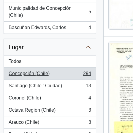
Municipalidad de Concepción
5
, 5 resultados
(Chile)
Bascuñan Edwards, Carlos
4
, 4 resultados
Lugar
Todos
Concepción (Chile)
294
, 294 resultados
Santiago (Chile : Ciudad)
13
, 13 resultados
Coronel (Chile)
4
, 4 resultados
Octava Región (Chile)
3
, 3 resultados
Arauco (Chile)
3
, 3 resultados