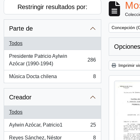
Mos
Restringir resultados por:
Colecc
Remove filter:
Parte de
Concepción (C
Todos
Opciones
Presidente Patricio Aylwin
286
, 286 resultados
Azócar (1990-1994)
Imprimir vi
Música Docta chilena
8
, 8 resultados
Creador
Todos
Aylwin Azócar, Patricio1
25
, 25 resultados
Reyes Sánchez, Néstor
8