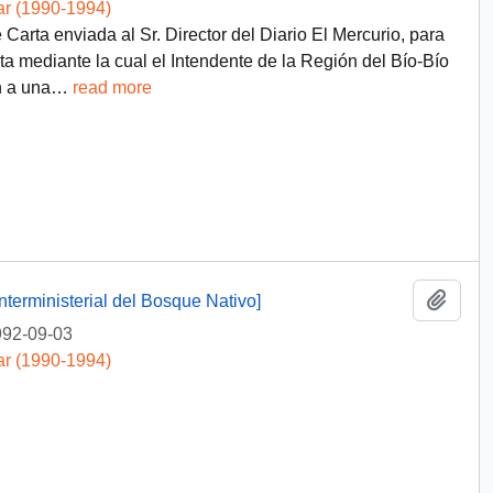
ar (1990-1994)
arta enviada al Sr. Director del Diario El Mercurio, para
a mediante la cual el Intendente de la Región del Bío-Bío
n a una
…
read more
Añadi
nterministerial del Bosque Nativo]
92-09-03
ar (1990-1994)