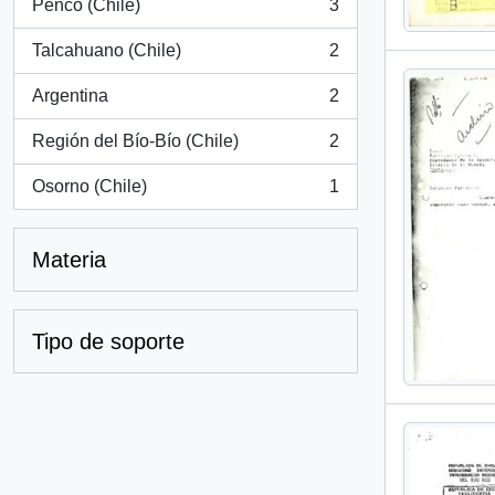
Penco (Chile)
3
, 3 resultados
Talcahuano (Chile)
2
, 2 resultados
Argentina
2
, 2 resultados
Región del Bío-Bío (Chile)
2
, 2 resultados
Osorno (Chile)
1
, 1 resultados
Materia
Tipo de soporte