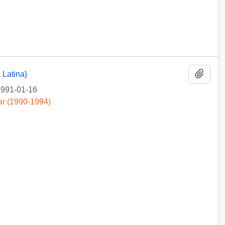
Añadi
 Latina}
991-01-16
ar (1990-1994)