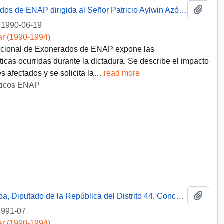
Añadi
Carta del Comando Nacional de Exonerados de ENAP dirigida al Señor Patricio Aylwin Azócar Presidente de la República de Chile
1990-06-19
ar (1990-1994)
acional de Exonerados de ENAP expone las
icas ocurridas durante la dictadura. Se describe el impacto
es afectados y se solicita la
…
read more
íticos ENAP
Añadi
Nota de saludo de José Miguel Ortiz Novoa, Diputado de la República del Distrito 44, Concepción, Chiguayante y San Pedro, dirigida al Presidente de la República, Excmo. Don Patricio Aylwin Azócar
1991-07
ar (1990-1994)