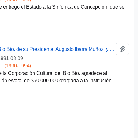
e entregó el Estado a la Sinfónica de Concepción, que se
Añadi
Carta desde la Corporación Cultural del Bío Bío, de su Presidente, Augusto Ibarra Muñoz, y su Director Ejecutivo, Juan Félix Burotto Pinto, dirigida al Exmo. Sr. Presidente de la República, Don Patricio Aylwin Azúcar
1991-08-09
ar (1990-1994)
 la Corporación Cultural del Bío Bío, agradece al
ión estatal de $50.000.000 otorgada a la institución