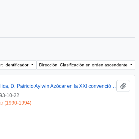
: Identificador
Dirección: Clasificación en orden ascendente
Añadi
Discurso de s.e. el presidente de la república, D. Patricio Aylwin Azócar en la XXI convención nacional ordinaria de la asociación de magistrados del poder judicial.
93-10-22
ar (1990-1994)