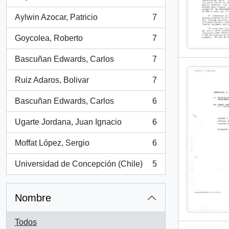
, 8 resultados
Aylwin Azocar, Patricio
7
, 7 resultados
Goycolea, Roberto
7
, 7 resultados
Bascuñan Edwards, Carlos
7
, 7 resultados
Ruiz Adaros, Bolivar
7
, 7 resultados
Bascuñan Edwards, Carlos
6
, 6 resultados
Ugarte Jordana, Juan Ignacio
6
, 6 resultados
Moffat López, Sergio
6
, 6 resultados
Universidad de Concepción (Chile)
5
, 5 resultados
Nombre
Todos