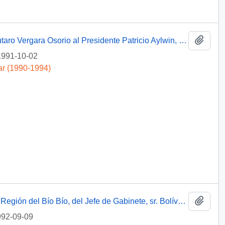
Añadi
Carta enviada desde Concepción por Lautaro Vergara Osorio al Presidente Patricio Aylwin, en la que expresa un saludo afectuoso y un reconocimiento personal
1991-10-02
ar (1990-1994)
Añadi
Ord. Secrej Nº1660 desde la Intendencia Región del Bío Bío, del Jefe de Gabinete, sr. Bolívar Ruiz Adaros al sr. Carlos Bascuñán Edwards, Jefe de Gabinete Presidencial
92-09-09