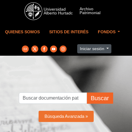
Skip to main content
QUIENES SOMOS
SITIOS DE INTERÉS
FONDOS
Iniciar sesión
Buscar
Búsqueda Avanzada »