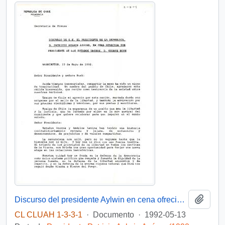
Añadi
Discurso del presidente Aylwin en cena ofrecida por el presidente de Estados Unidos, D. George Bush
CL CLUAH 1-3-3-1
·
Documento
·
1992-05-13