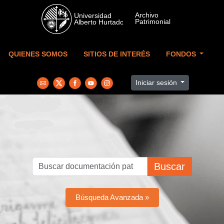
Skip to main content
QUIENES SOMOS
SITIOS DE INTERÉS
FONDOS
Iniciar sesión
Buscar
Búsqueda Avanzada »