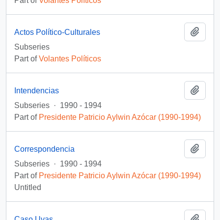
Part of
Volantes Políticos
Add t
Actos Político-Culturales
Subseries
Part of
Volantes Políticos
Add t
Intendencias
Subseries
·
1990 - 1994
Part of
Presidente Patricio Aylwin Azócar (1990-1994)
Add t
Correspondencia
Subseries
·
1990 - 1994
Part of
Presidente Patricio Aylwin Azócar (1990-1994)
Untitled
Add t
Caso Uvas