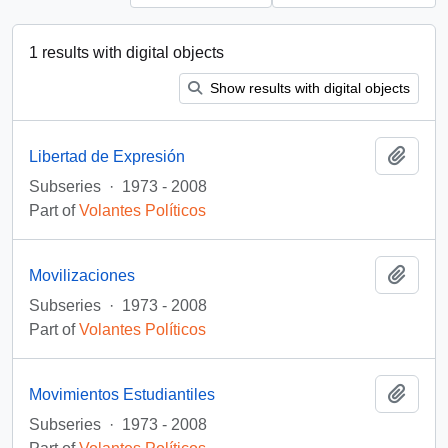
1 results with digital objects
Show results with digital objects
Add t
Libertad de Expresión
Subseries
·
1973 - 2008
Part of
Volantes Políticos
Add t
Movilizaciones
Subseries
·
1973 - 2008
Part of
Volantes Políticos
Add t
Movimientos Estudiantiles
Subseries
·
1973 - 2008