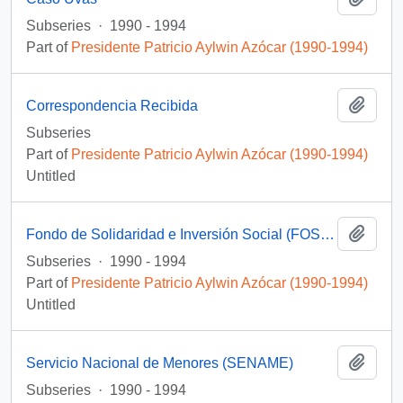
Subseries
·
1990 - 1994
Part of
Presidente Patricio Aylwin Azócar (1990-1994)
Add t
Correspondencia Recibida
Subseries
Part of
Presidente Patricio Aylwin Azócar (1990-1994)
Untitled
Add t
Fondo de Solidaridad e Inversión Social (FOSIS)
Subseries
·
1990 - 1994
Part of
Presidente Patricio Aylwin Azócar (1990-1994)
Untitled
Add t
Servicio Nacional de Menores (SENAME)
Subseries
·
1990 - 1994