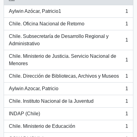
Aylwin Azócar, Patricio1
1
, 1 results
Chile. Oficina Nacional de Retorno
1
, 1 results
Chile. Subsecretaría de Desarrollo Regional y
1
, 1 results
Administrativo
Chile. Ministerio de Justicia. Servicio Nacional de
1
, 1 results
Menores
Chile. Dirección de Bibliotecas, Archivos y Museos
1
, 1 results
Aylwin Azocar, Patricio
1
, 1 results
Chile. Instituto Nacional de la Juventud
1
, 1 results
INDAP (Chile)
1
, 1 results
Chile. Ministerio de Educación
1
, 1 results