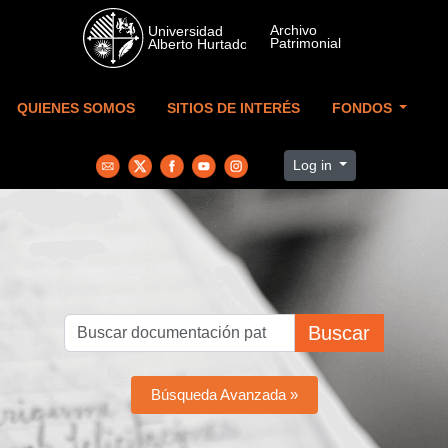
Skip to main content
QUIENES SOMOS
SITIOS DE INTERÉS
FONDOS
Log in
Buscar
Búsqueda Avanzada »