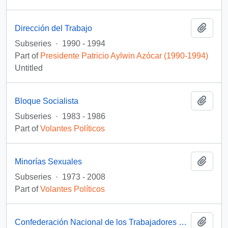
Add t
Dirección del Trabajo
Subseries
·
1990 - 1994
Part of
Presidente Patricio Aylwin Azócar (1990-1994)
Untitled
Add t
Bloque Socialista
Subseries
·
1983 - 1986
Part of
Volantes Políticos
Add t
Minorías Sexuales
Subseries
·
1973 - 2008
Part of
Volantes Políticos
Add t
Confederación Nacional de los Trabajadores de la Salud