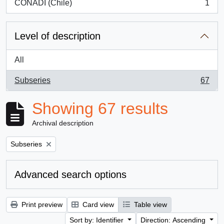
CONADI (Chile)
1
, 1 results
Level of description
All
Subseries
67
, 67 results
Showing 67 results
Archival description
Remove filter:
Subseries
Advanced search options
Print preview
Card view
Table view
Sort by: Identifier
Direction: Ascending