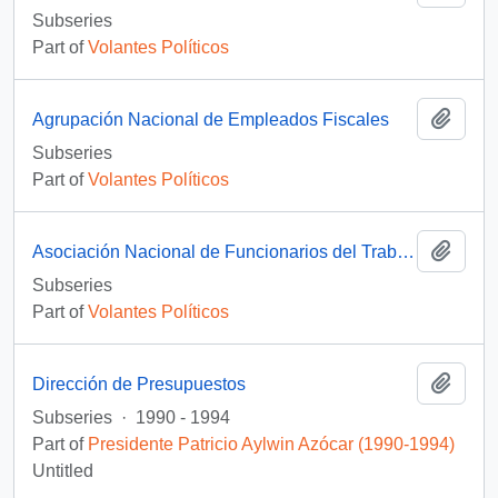
Subseries
Part of
Volantes Políticos
Add t
Agrupación Nacional de Empleados Fiscales
Subseries
Part of
Volantes Políticos
Add t
Asociación Nacional de Funcionarios del Trabajo de Chile
Subseries
Part of
Volantes Políticos
Add t
Dirección de Presupuestos
Subseries
·
1990 - 1994
Part of
Presidente Patricio Aylwin Azócar (1990-1994)
Untitled