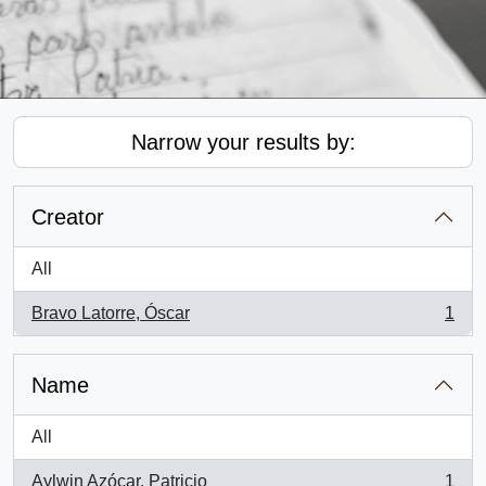
Narrow your results by:
Creator
All
Bravo Latorre, Óscar
1
, 1 results
Name
All
Aylwin Azócar, Patricio
1