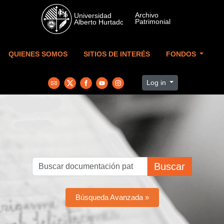
Skip to main content
QUIENES SOMOS
SITIOS DE INTERÉS
FONDOS
Log in
Buscar
Búsqueda Avanzada »