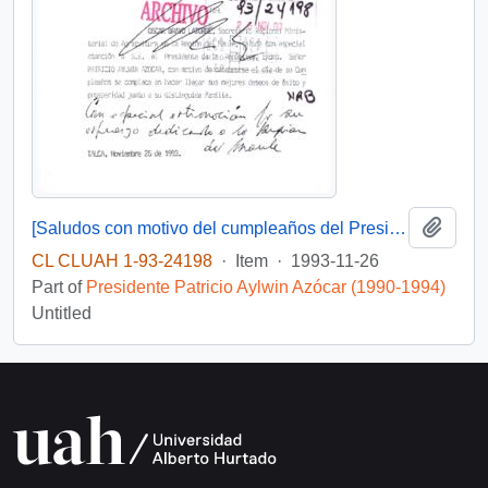
Add t
[Saludos con motivo del cumpleaños del Presidente]
CL CLUAH 1-93-24198
·
Item
·
1993-11-26
Part of
Presidente Patricio Aylwin Azócar (1990-1994)
Untitled