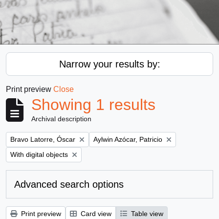
Narrow your results by:
Print preview
Close
Showing 1 results
Archival description
Remove filter:
Remove filter:
Bravo Latorre, Óscar
Aylwin Azócar, Patricio
Remove filter:
With digital objects
Advanced search options
Print preview
Card view
Table view