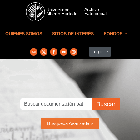
Skip to main content
QUIENES SOMOS
SITIOS DE INTERÉS
FONDOS
Log in
Buscar
Búsqueda Avanzada »