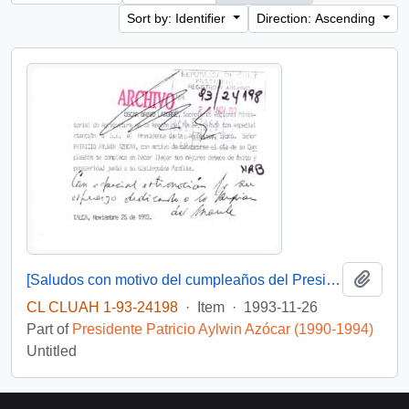
Sort by: Identifier
Direction: Ascending
Add t
[Saludos con motivo del cumpleaños del Presidente]
CL CLUAH 1-93-24198
·
Item
·
1993-11-26
Part of
Presidente Patricio Aylwin Azócar (1990-1994)
Untitled