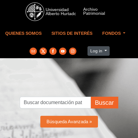
Skip to main content
QUIENES SOMOS
SITIOS DE INTERÉS
FONDOS
Log in
Buscar
Búsqueda Avanzada »