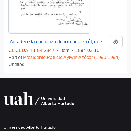
Add t
[Agradece la confianza depositada en él, que le posibilito servir en su gobierno]
CL CLUAH 1-94-2847
·
Item
·
1994-02-10
Part of
Presidente Patricio Aylwin Azócar (1990-1994)
Untitled
Universidad Alberto Hurtado