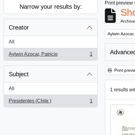
Print preview
Narrow your results by:
Sho
Archiva
Creator
Remove filter:
Aylwin Azocar,
All
Advanced
Aylwin Azocar, Patricio
1
, 1 results
Print previ
Subject
All
1 results wi
Presidentes (Chile )
1
, 1 results