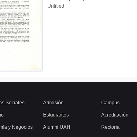
Untitled
as Sociales
Admisión
Campus
ho
Estudiantes
Acreditación
mía y Negocios
Alumni UAH
Rectoría