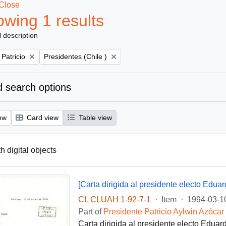
Close
wing 1 results
l description
Remove filter:
 Patricio
Presidentes (Chile )
 search options
ew
Card view
Table view
th digital objects
[Carta dirigida al presidente electo Eduar
CL CLUAH 1-92-7-1
·
Item
·
1994-03-1
Part of
Presidente Patricio Aylwin Azócar
Carta dirigida al presidente electo Edua