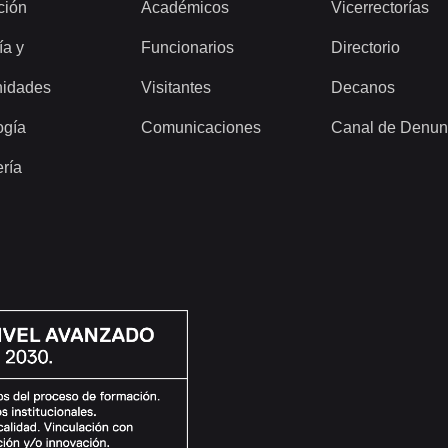
ción
Académicos
Vicerrectorías
ía y
Funcionarios
Directorio
idades
Visitantes
Decanos
ogía
Comunicaciones
Canal de Denun
ería