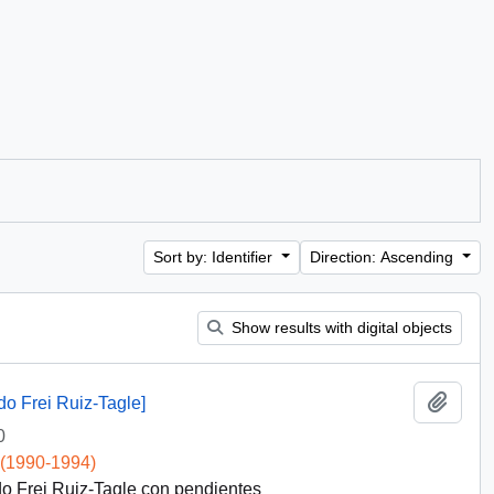
Sort by: Identifier
Direction: Ascending
Show results with digital objects
Add t
do Frei Ruiz-Tagle]
0
 (1990-1994)
rdo Frei Ruiz-Tagle con pendientes