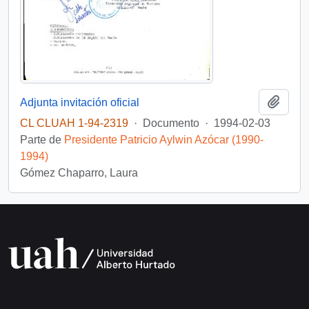
Añadi
Adjunta invitación oficial
CL CLUAH 1-94-2319
·
Documento
·
1994-02-03
Parte de
Presidente Patricio Aylwin Azócar (1990-
1994)
Gómez Chaparro, Laura