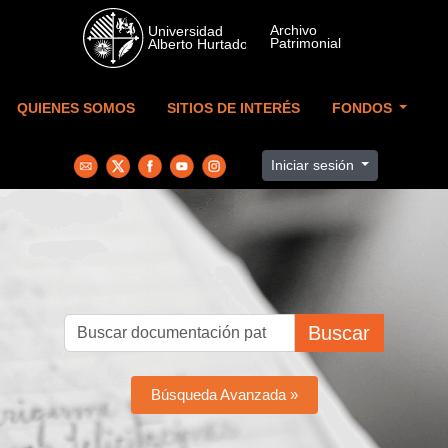
Skip to main content
QUIENES SOMOS
SITIOS DE INTERÉS
FONDOS
Iniciar sesión
Buscar
Búsqueda Avanzada »