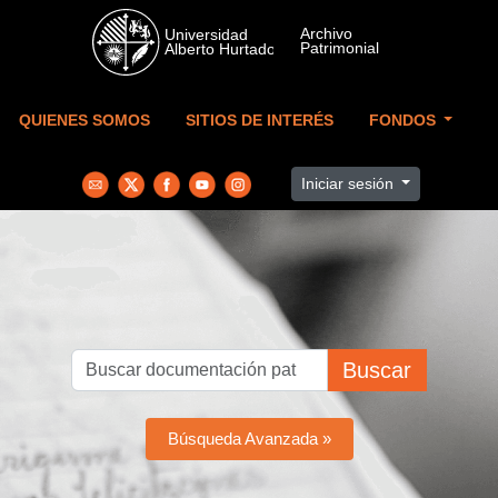
Skip to main content
QUIENES SOMOS
SITIOS DE INTERÉS
FONDOS
Iniciar sesión
Buscar
Búsqueda Avanzada »