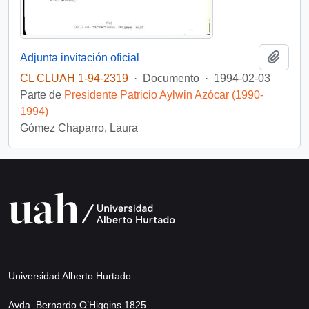
Añadi
Adjunta invitación oficial
CL CLUAH 1-94-2319
·
Documento
·
1994-02-03
Parte de
Presidente Patricio Aylwin Azócar (1990-
1994)
Gómez Chaparro, Laura
Universidad Alberto Hurtado
Avda. Bernardo O’Higgins 1825