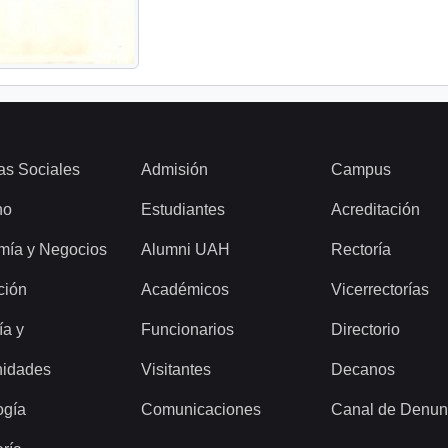
as Sociales
Admisión
Campus
ho
Estudiantes
Acreditación
mía y Negocios
Alumni UAH
Rectoría
ción
Académicos
Vicerrectorías
ía y
Funcionarios
Directorio
idades
Visitantes
Decanos
ogía
Comunicaciones
Canal de Denun