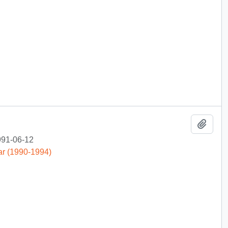
Añadi
91-06-12
ar (1990-1994)