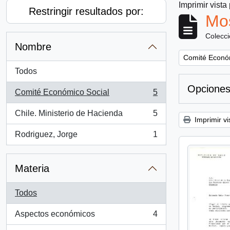
Imprimir vista
Restringir resultados por:
Mos
Colecc
Nombre
Remove filter:
Comité Econó
Todos
Opciones
Comité Económico Social
5
, 5 resultados
Chile. Ministerio de Hacienda
5
, 5 resultados
Imprimir vi
Rodriguez, Jorge
1
, 1 resultados
Materia
Todos
Aspectos económicos
4
, 4 resultados