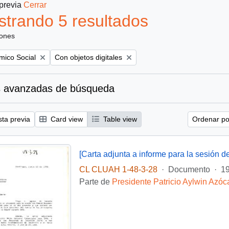
 previa
Cerrar
trando 5 resultados
iones
Remove filter:
mico Social
Con objetos digitales
 avanzadas de búsqueda
sta previa
Card view
Table view
Ordenar por
[Carta adjunta a informe para la sesión 
CL CLUAH 1-48-3-28
·
Documento
·
19
Parte de
Presidente Patricio Aylwin Azóc