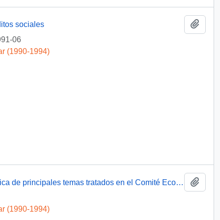
Añadi
itos sociales
991-06
ar (1990-1994)
Añadi
Cuenta a S.E. el Presidente de la República de principales temas tratados en el Comité Económico Social
ar (1990-1994)