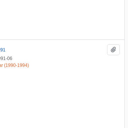
Añadi
991
991-06
ar (1990-1994)