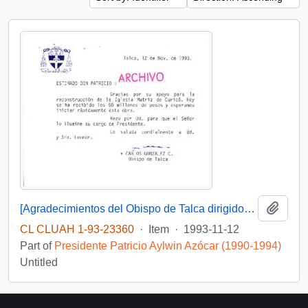
Add t
[Agradecimientos del Obispo de Talca dirigidos al Presidente Patricio Aylwin por el apoyo en la reconstrucción de la Iglesia Matriz de Curicó]
CL CLUAH 1-93-23360
·
Item
·
1993-11-12
Part of
Presidente Patricio Aylwin Azócar (1990-1994)
Untitled