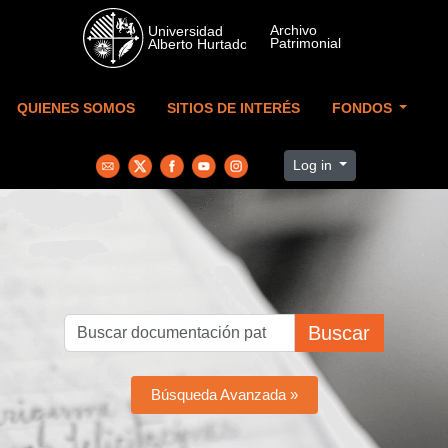
Skip to main content
QUIENES SOMOS
SITIOS DE INTERÉS
FONDOS
Log in
Buscar
Búsqueda Avanzada »