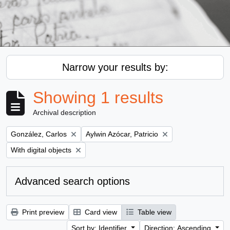
Narrow your results by:
Showing 1 results
Archival description
Remove filter:
Remove filter:
González, Carlos
Aylwin Azócar, Patricio
Remove filter:
With digital objects
Advanced search options
Print preview
Card view
Table view
Sort by: Identifier
Direction: Ascending