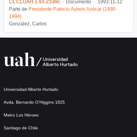
CL CLUAH 1-93-23360
·
Documento
·
1993-11-12
Parte de
Presidente Patricio Aylwin Azócar (1990-
1994)
González, Carlos
Universidad Alberto Hurtado
Avda. Bernardo O’Higgins 1825
Metro Los Héroes
Santiago de Chile