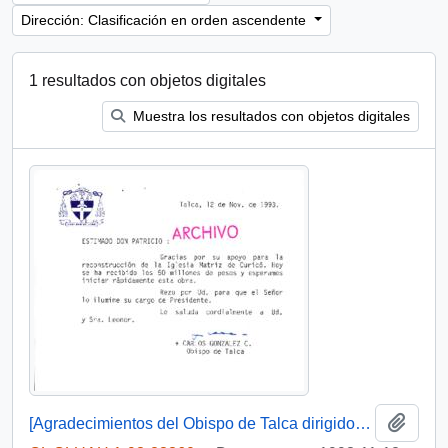
Dirección: Clasificación en orden ascendente
1 resultados con objetos digitales
Muestra los resultados con objetos digitales
Añadi
[Agradecimientos del Obispo de Talca dirigidos al Presidente Patricio Aylwin por el apoyo en la reconstrucción de la Iglesia Matriz de Curicó]