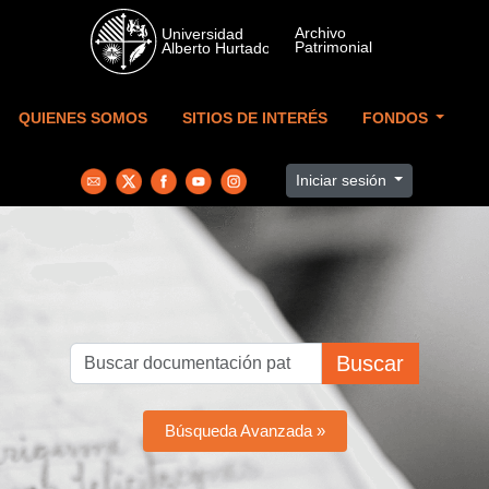
Skip to main content
QUIENES SOMOS
SITIOS DE INTERÉS
FONDOS
Iniciar sesión
Buscar
Búsqueda Avanzada »