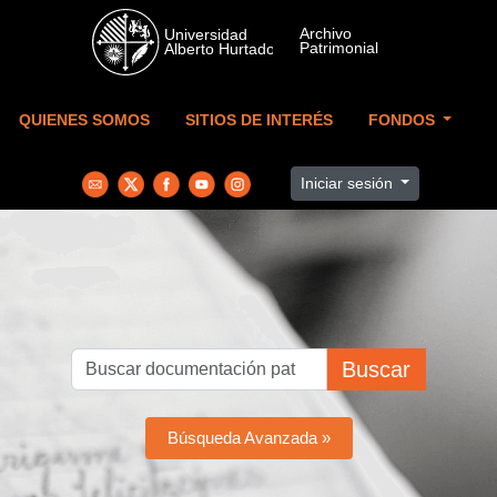
Skip to main content
QUIENES SOMOS
SITIOS DE INTERÉS
FONDOS
Iniciar sesión
Buscar
Búsqueda Avanzada »