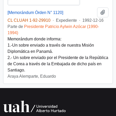
Añadi
[Memorándum Órden N° 1120]
CL CLUAH 1-92-29910
·
Expediente
·
1992-12-16
Parte de
Presidente Patricio Aylwin Azócar (1990-
1994)
Memorándum donde informa:
1.-Un sobre enviado a través de nuestra Misión
Diplomática en Panamá.
2.- Un sobre enviado por el Presidente de la República
de Corea a través de la Embajada de dicho país en
Santiago.
Araya Alemparte, Eduardo