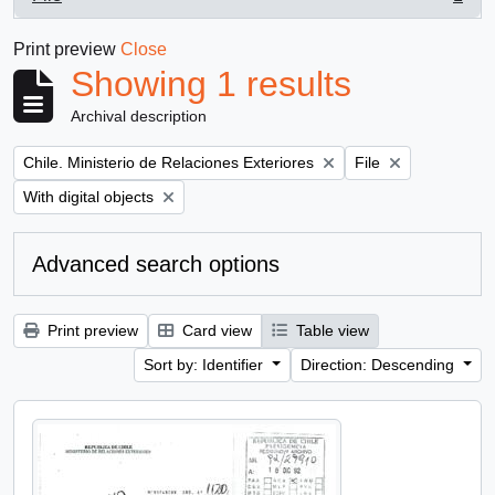
, 1 results
Print preview
Close
Showing 1 results
Archival description
Remove filter:
Remove filter:
Chile. Ministerio de Relaciones Exteriores
File
Remove filter:
With digital objects
Advanced search options
Print preview
Card view
Table view
Sort by: Identifier
Direction: Descending