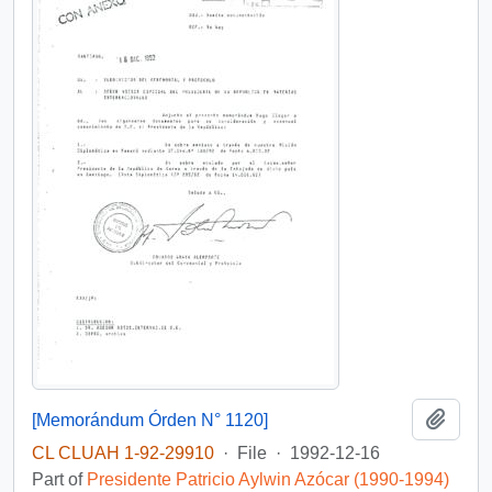
Add t
[Memorándum Órden N° 1120]
CL CLUAH 1-92-29910
·
File
·
1992-12-16
Part of
Presidente Patricio Aylwin Azócar (1990-1994)