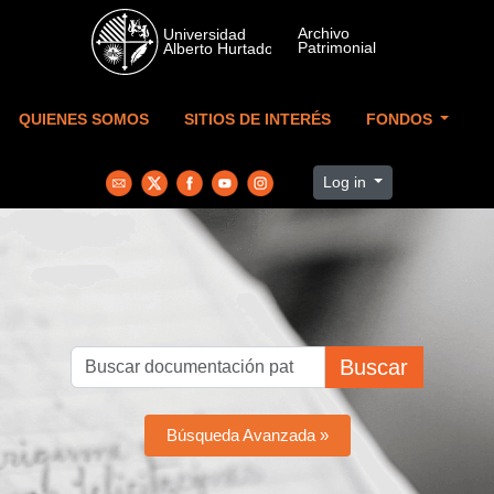
Skip to main content
QUIENES SOMOS
SITIOS DE INTERÉS
FONDOS
Log in
Buscar
Búsqueda Avanzada »