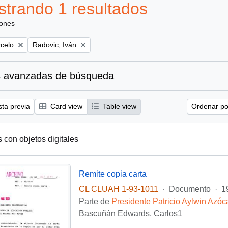
trando 1 resultados
iones
Remove filter:
rcelo
Radovic, Iván
 avanzadas de búsqueda
sta previa
Card view
Table view
Ordenar por
s con objetos digitales
Remite copia carta
CL CLUAH 1-93-1011
·
Documento
·
1
Parte de
Presidente Patricio Aylwin Azóc
Bascuñán Edwards, Carlos1