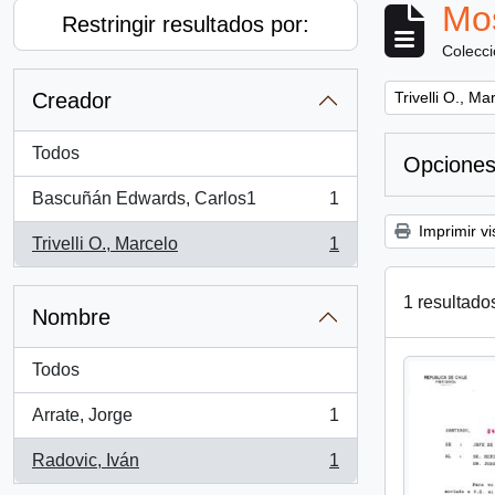
Mos
Restringir resultados por:
Colecc
Remove filter:
Creador
Trivelli O., Ma
Todos
Opciones
Bascuñán Edwards, Carlos1
1
, 1 resultados
Imprimir vi
Trivelli O., Marcelo
1
, 1 resultados
1 resultado
Nombre
Todos
Arrate, Jorge
1
, 1 resultados
Radovic, Iván
1
, 1 resultados