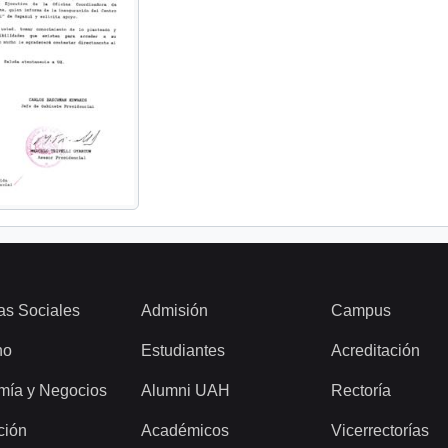
as Sociales
Admisión
Campus
ho
Estudiantes
Acreditación
mía y Negocios
Alumni UAH
Rectoría
ción
Académicos
Vicerrectorías