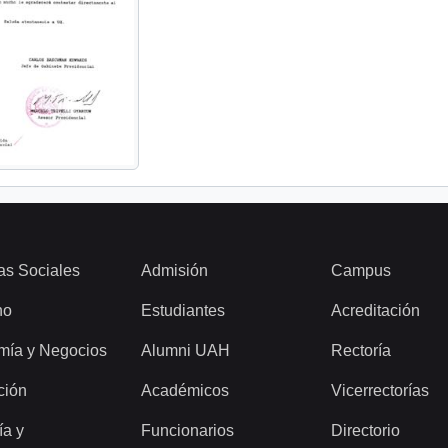
as Sociales
Admisión
Campus
ho
Estudiantes
Acreditación
mía y Negocios
Alumni UAH
Rectoría
ción
Académicos
Vicerrectorías
ía y
Funcionarios
Directorio