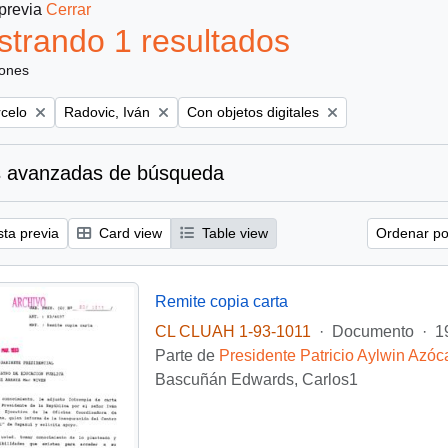
 previa
Cerrar
trando 1 resultados
iones
Remove filter:
Remove filter:
rcelo
Radovic, Iván
Con objetos digitales
 avanzadas de búsqueda
sta previa
Card view
Table view
Ordenar por
Remite copia carta
CL CLUAH 1-93-1011
·
Documento
·
1
Parte de
Presidente Patricio Aylwin Azóc
Bascuñán Edwards, Carlos1