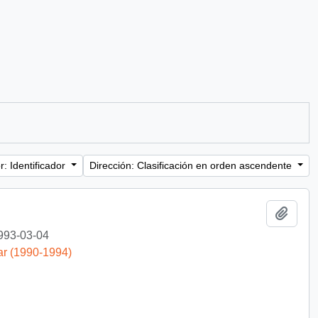
: Identificador
Dirección: Clasificación en orden ascendente
Añadi
993-03-04
ar (1990-1994)