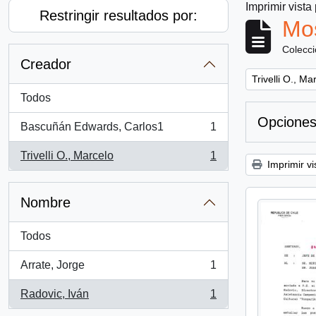
Imprimir vista
Restringir resultados por:
Mos
Colecc
Creador
Remove filter:
Trivelli O., Ma
Todos
Opciones
Bascuñán Edwards, Carlos1
1
, 1 resultados
Trivelli O., Marcelo
1
, 1 resultados
Imprimir vi
Nombre
Todos
Arrate, Jorge
1
, 1 resultados
Radovic, Iván
1
, 1 resultados