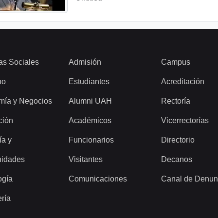
as Sociales
Admisión
Campus
ho
Estudiantes
Acreditación
mía y Negocios
Alumni UAH
Rectoría
ción
Académicos
Vicerrectorías
ía y
Funcionarios
Directorio
idades
Visitantes
Decanos
ogía
Comunicaciones
Canal de Denun
ería