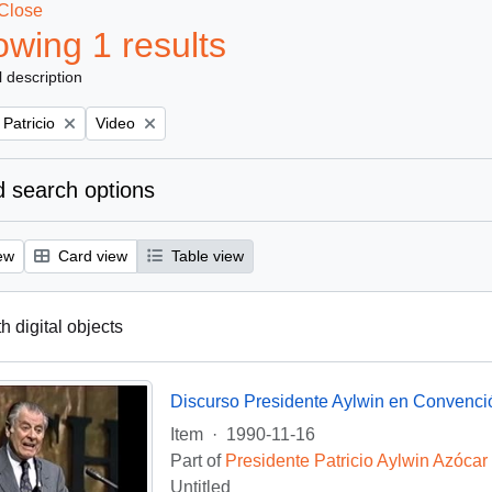
Close
wing 1 results
l description
Remove filter:
 Patricio
Video
 search options
ew
Card view
Table view
th digital objects
Discurso Presidente Aylwin en Convenci
Item
·
1990-11-16
Part of
Presidente Patricio Aylwin Azócar
Untitled