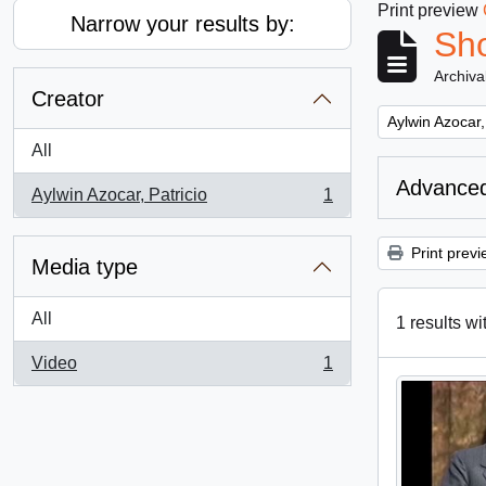
Print preview
Narrow your results by:
Sho
Archiva
Creator
Remove filter:
Aylwin Azocar,
All
Advanced
Aylwin Azocar, Patricio
1
, 1 results
Print previ
Media type
All
1 results wi
Video
1
, 1 results