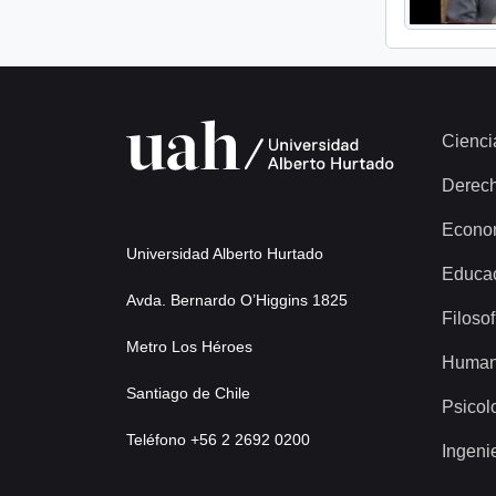
Cienci
Derec
Econo
Universidad Alberto Hurtado
Educa
Avda. Bernardo O’Higgins 1825
Filosof
Metro Los Héroes
Human
Santiago de Chile
Psicol
Teléfono +56 2 2692 0200
Ingeni