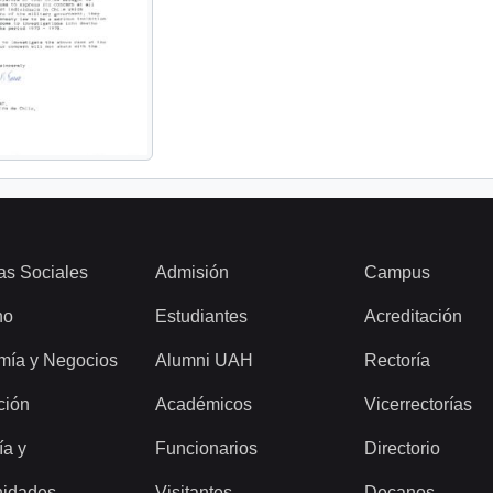
as Sociales
Admisión
Campus
ho
Estudiantes
Acreditación
mía y Negocios
Alumni UAH
Rectoría
ción
Académicos
Vicerrectorías
ía y
Funcionarios
Directorio
idades
Visitantes
Decanos