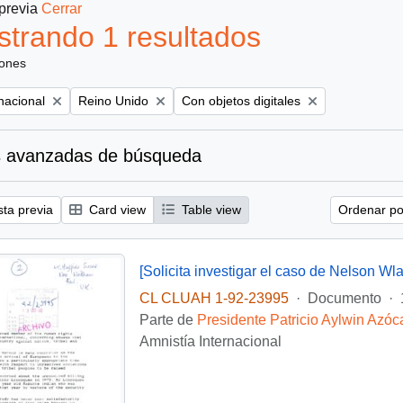
 previa
Cerrar
trando 1 resultados
iones
Remove filter:
Remove filter:
nacional
Reino Unido
Con objetos digitales
 avanzadas de búsqueda
sta previa
Card view
Table view
Ordenar por
[Solicita investigar el caso de Nelson Wla
CL CLUAH 1-92-23995
·
Documento
·
Parte de
Presidente Patricio Aylwin Azóc
Amnistía Internacional