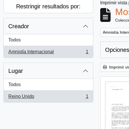
Imprimir vista
Restringir resultados por:
Mos
Colecc
Creador
Remove filter:
Amnistía Inter
Todos
Opciones
Amnistía Internacional
1
, 1 resultados
Imprimir vi
Lugar
Todos
Reino Unido
1
, 1 resultados