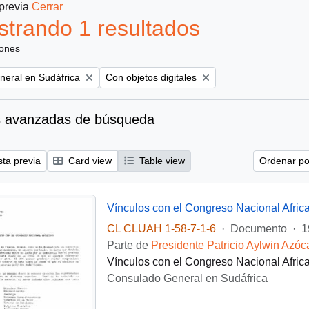
 previa
Cerrar
trando 1 resultados
iones
Remove filter:
eral en Sudáfrica
Con objetos digitales
 avanzadas de búsqueda
sta previa
Card view
Table view
Ordenar por
Vínculos con el Congreso Nacional Afric
CL CLUAH 1-58-7-1-6
·
Documento
·
1
Parte de
Presidente Patricio Aylwin Azóc
Vínculos con el Congreso Nacional Africa
Consulado General en Sudáfrica