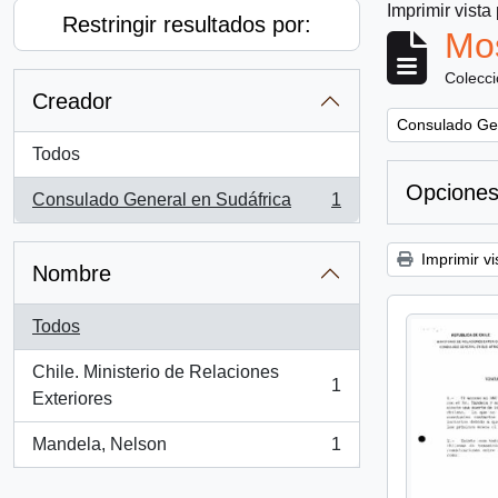
Imprimir vista
Restringir resultados por:
Mos
Colecc
Creador
Remove filter:
Consulado Gen
Todos
Opciones
Consulado General en Sudáfrica
1
, 1 resultados
Imprimir vi
Nombre
Todos
Chile. Ministerio de Relaciones
1
, 1 resultados
Exteriores
Mandela, Nelson
1
, 1 resultados