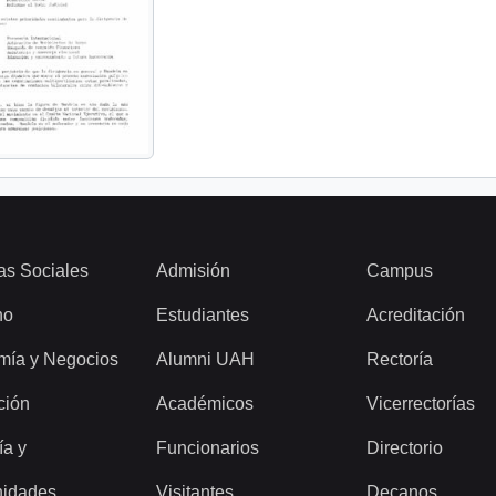
as Sociales
Admisión
Campus
ho
Estudiantes
Acreditación
mía y Negocios
Alumni UAH
Rectoría
ción
Académicos
Vicerrectorías
ía y
Funcionarios
Directorio
idades
Visitantes
Decanos