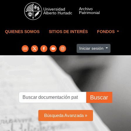
Skip to main content
QUIENES SOMOS
SITIOS DE INTERÉS
FONDOS
Iniciar sesión
Buscar
Búsqueda Avanzada »