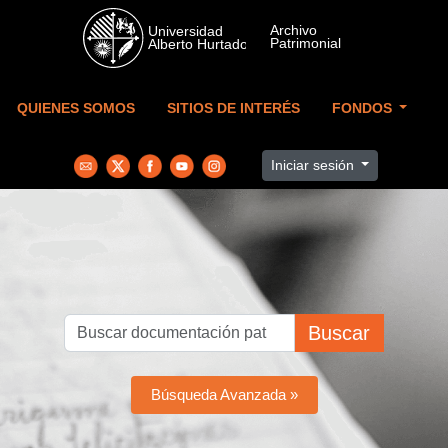
Skip to main content
QUIENES SOMOS
SITIOS DE INTERÉS
FONDOS
Iniciar sesión
Buscar
Búsqueda Avanzada »