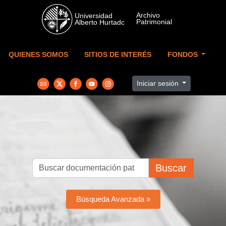
Skip to main content
QUIENES SOMOS
SITIOS DE INTERÉS
FONDOS
Iniciar sesión
Buscar
Búsqueda Avanzada »