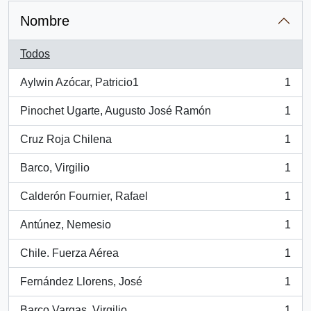
Nombre
Todos
Aylwin Azócar, Patricio1
1
, 1 resultados
Pinochet Ugarte, Augusto José Ramón
1
, 1 resultados
Cruz Roja Chilena
1
, 1 resultados
Barco, Virgilio
1
, 1 resultados
Calderón Fournier, Rafael
1
, 1 resultados
Antúnez, Nemesio
1
, 1 resultados
Chile. Fuerza Aérea
1
, 1 resultados
Fernández Llorens, José
1
, 1 resultados
Barco Vargas, Virgilio
1