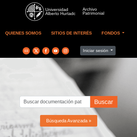
Skip to main content
QUIENES SOMOS
SITIOS DE INTERÉS
FONDOS
Iniciar sesión
Buscar
Búsqueda Avanzada »