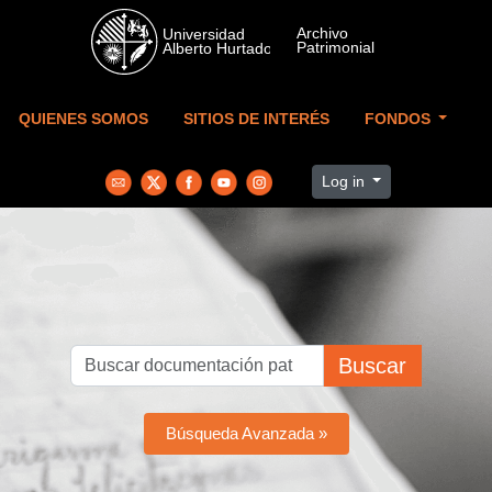
Skip to main content
QUIENES SOMOS
SITIOS DE INTERÉS
FONDOS
Log in
Buscar
Búsqueda Avanzada »