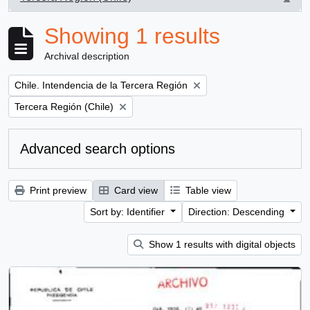
, 1 results
Showing 1 results
Archival description
Remove filter:
Chile. Intendencia de la Tercera Región
Remove filter:
Tercera Región (Chile)
Advanced search options
Print preview
Card view
Table view
Sort by: Identifier
Direction: Descending
Show 1 results with digital objects