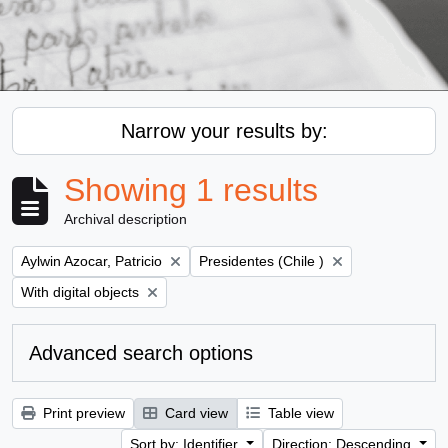
Narrow your results by:
Showing 1 results
Archival description
Remove filter:
Remove filter:
Aylwin Azocar, Patricio
Presidentes (Chile )
Remove filter:
With digital objects
Advanced search options
Print preview
Card view
Table view
Sort by: Identifier
Direction: Descending