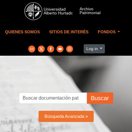
Skip to main content
QUIENES SOMOS
SITIOS DE INTERÉS
FONDOS
Log in
Buscar
Búsqueda Avanzada »