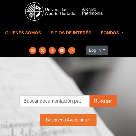
Skip to main content
QUIENES SOMOS
SITIOS DE INTERÉS
FONDOS
Log in
Buscar
Búsqueda Avanzada »