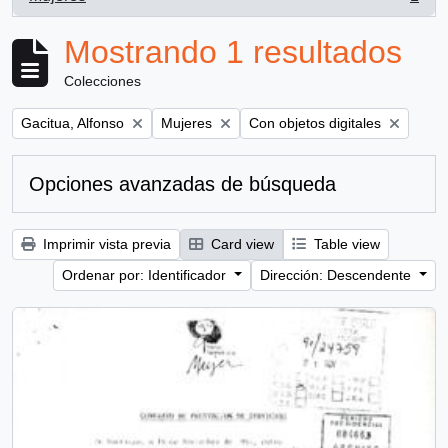
, 1 resultados
Mostrando 1 resultados
Colecciones
Remove filter:
Remove filter:
Remove filter:
Gacitua, Alfonso
Mujeres
Con objetos digitales
Opciones avanzadas de búsqueda
Imprimir vista previa
Card view
Table view
Ordenar por: Identificador
Dirección: Descendente