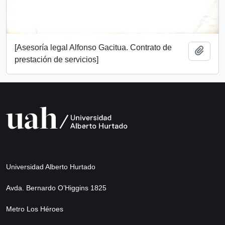
[Asesoría legal Alfonso Gacitua. Contrato de
Añadi
prestación de servicios]
Universidad Alberto Hurtado
Avda. Bernardo O’Higgins 1825
Metro Los Héroes