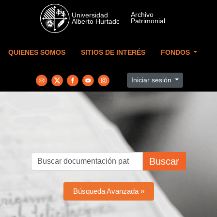
Skip to main content
QUIENES SOMOS
SITIOS DE INTERÉS
FONDOS
Iniciar sesión
Buscar
Búsqueda Avanzada »