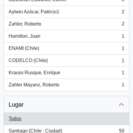
, 3 resultados
Aylwin Azócar, Patricio1
2
, 2 resultados
Zahler, Roberto
2
, 2 resultados
Hamilton, Juan
1
, 1 resultados
ENAMI (Chile)
1
, 1 resultados
CODELCO (Chile)
1
, 1 resultados
Krauss Rusque, Enríque
1
, 1 resultados
Zahler Mayanz, Roberto
1
, 1 resultados
Lugar
Todos
Santiago (Chile : Ciudad)
50