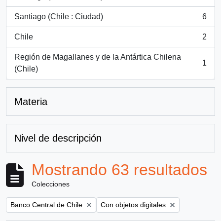
, 50 resultados
Santiago (Chile : Ciudad)
6
, 6 resultados
Chile
2
, 2 resultados
Región de Magallanes y de la Antártica Chilena
1
, 1 resultados
(Chile)
Materia
Nivel de descripción
Mostrando 63 resultados
Colecciones
Remove filter:
Remove filter:
Banco Central de Chile
Con objetos digitales