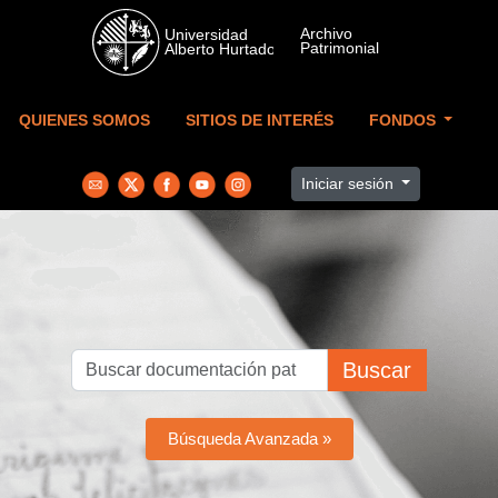
Skip to main content
QUIENES SOMOS
SITIOS DE INTERÉS
FONDOS
Iniciar sesión
Buscar
Búsqueda Avanzada »