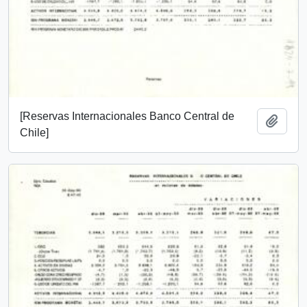
[Reservas Internacionales Banco Central de
Añadi
Chile]