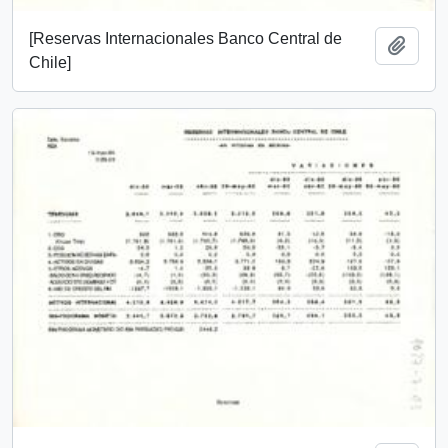
[Reservas Internacionales Banco Central de
Añadi
Chile]