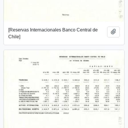
[Reservas Internacionales Banco Central de
Añadi
Chile]