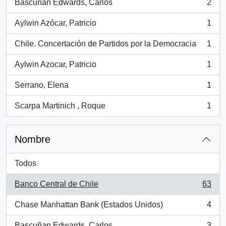
Bascuñan Edwards, Carlos
2
, 2 resultados
Aylwin Azócar, Patricio
1
, 1 resultados
Chile. Concertación de Partidos por la Democracia
1
, 1 resultados
Aylwin Azocar, Patricio
1
, 1 resultados
Serrano, Elena
1
, 1 resultados
Scarpa Martinich , Roque
1
, 1 resultados
Nombre
Todos
Banco Central de Chile
63
, 63 resultados
Chase Manhattan Bank (Estados Unidos)
4
, 4 resultados
Bascuñan Edwards, Carlos
3