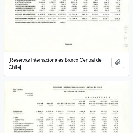
[Reservas Internacionales Banco Central de
Añadi
Chile]