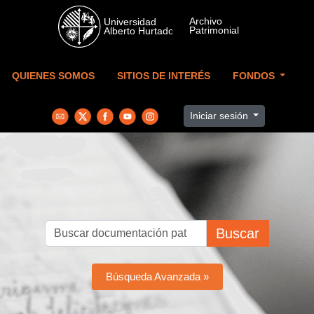
Skip to main content
QUIENES SOMOS
SITIOS DE INTERÉS
FONDOS
Iniciar sesión
Buscar
Búsqueda Avanzada »