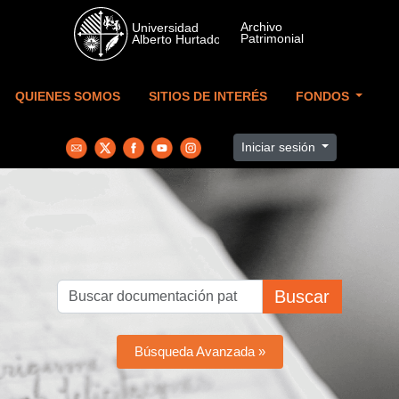
Skip to main content
QUIENES SOMOS
SITIOS DE INTERÉS
FONDOS
Iniciar sesión
Buscar
Búsqueda Avanzada »