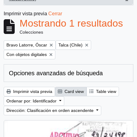
, 1 resultados
Imprimir vista previa
Cerrar
Mostrando 1 resultados
Colecciones
Remove filter:
Remove filter:
Bravo Latorre, Óscar
Talca (Chile)
Remove filter:
Con objetos digitales
Opciones avanzadas de búsqueda
Imprimir vista previa
Card view
Table view
Ordenar por: Identificador
Dirección: Clasificación en orden ascendente