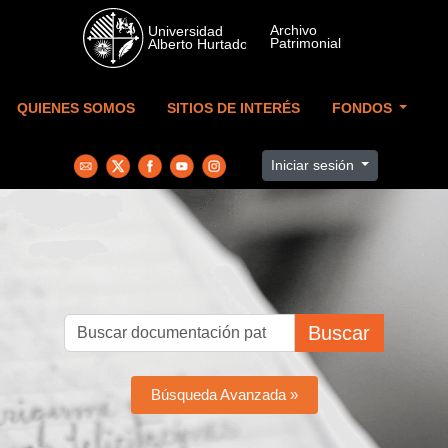
Skip to main content
QUIENES SOMOS
SITIOS DE INTERÉS
FONDOS
Iniciar sesión
Buscar
Búsqueda Avanzada »