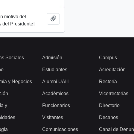
n motivo del
Añadir al portapapeles
 del Presidente]
as Sociales
Admisión
Campus
ho
Estudiantes
Acreditación
mía y Negocios
Alumni UAH
Rectoría
ción
Académicos
Vicerrectorías
ía y
Funcionarios
Directorio
idades
Visitantes
Decanos
ogía
Comunicaciones
Canal de Denun