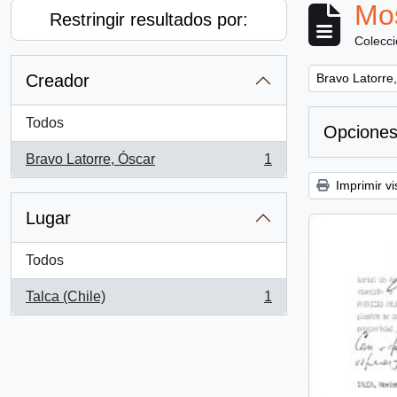
Mos
Restringir resultados por:
Colecc
Remove filter:
Creador
Bravo Latorre
Todos
Opciones
Bravo Latorre, Óscar
1
, 1 resultados
Imprimir vi
Lugar
Todos
Talca (Chile)
1
, 1 resultados