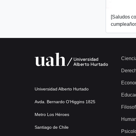
[Saludos co
cumpleaños
Cienci
Derec
Econo
Universidad Alberto Hurtado
Educa
Avda. Bernardo O’Higgins 1825
Filosof
Metro Los Héroes
Human
Santiago de Chile
Psicol