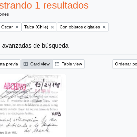
trando 1 resultados
iones
Remove filter:
Remove filter:
, Óscar
Talca (Chile)
Con objetos digitales
 avanzadas de búsqueda
sta previa
Card view
Table view
Ordenar por